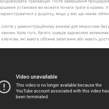
продовжувати транзакцію. Після завершення процедури
ршення установки ви можете почати грати в казино. У в
зареєструватися у додатку, якщо у вас ще немає облік
і слотів у демонстраційному режимі для мікросхем без 
а хвилин. Крім того, багато гравців задоволені велик
ієнтам, які мають об’ємне запитання або мають достат