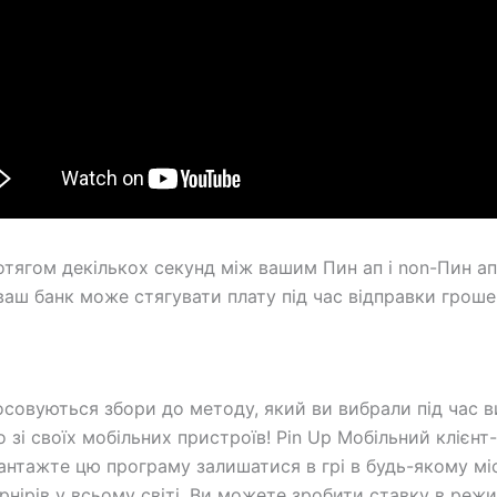
отягом декількох секунд між вашим Пин ап і non-Пин а
 ваш банк може стягувати плату під час відправки гроше
осовуються збори до методу, який ви вибрали під час в
о зі своїх мобільних пристроїв! Pin Up Мобільний клієн
авантажте цю програму залишатися в грі в будь-якому мі
нірів у всьому світі. Ви можете зробити ставку в режи