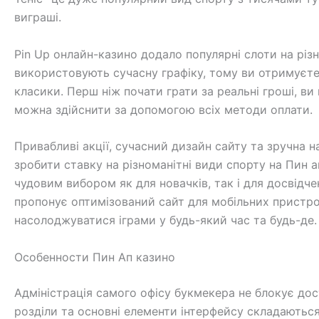
виграші.
Pin Up онлайн-казино додало популярні слоти на різн
використовують сучасну графіку, тому ви отримуєте 
класики. Перш ніж почати грати за реальні гроші, в
можна здійснити за допомогою всіх методи оплати.
Привабливі акції, сучасний дизайн сайту та зручна 
зробити ставку на різноманітні види спорту на Пин а
чудовим вибором як для новачків, так і для досвідче
пропонує оптимізований сайт для мобільних пристро
насолоджуватися іграми у будь-який час та будь-де.
Особенности Пин Ап казино
Адміністрація самого офісу букмекера не блокує дос
розділи та основні елементи інтерфейсу складаються 