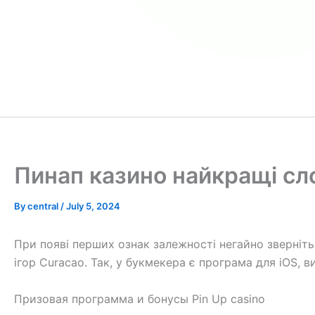
Пинап казино найкращі сло
By
central
/
July 5, 2024
При появі перших ознак залежності негайно зверніться
ігор Curacao. Так, у букмекера є програма для iOS, 
Призовая программа и бонусы Pin Up casino