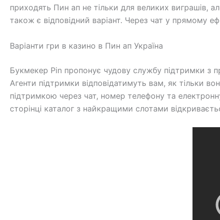
приходять Пин ап не тільки для великих виграшів, ал
також є відповідний варіант. Через чат у прямому е
Варіанти гри в казино в Пин ап Україна
Букмекер Pin пропонує чудову службу підтримки з 
Агенти підтримки відповідатимуть вам, як тільки во
підтримкою через чат, номер телефону та електронну 
сторінці каталог з найкращими слотами відкриваєть