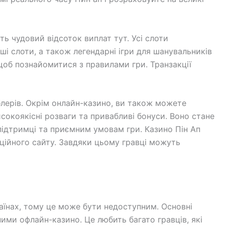
ть чудовий відсоток виплат тут. Усі слоти
і слоти, а також легендарні ігри для шанувальників
щоб познайомитися з правилами гри. Транзакції
блерів. Окрім онлайн-казино, ви також можете
исокоякісні розваги та привабливі бонуси. Воно стане
 підтримці та приємним умовам гри. Казино Пін Ап
ційного сайту. Завдяки цьому гравці можуть
раїнах, тому це може бути недоступним. Основні
ними офлайн-казино. Це любить багато гравців, які