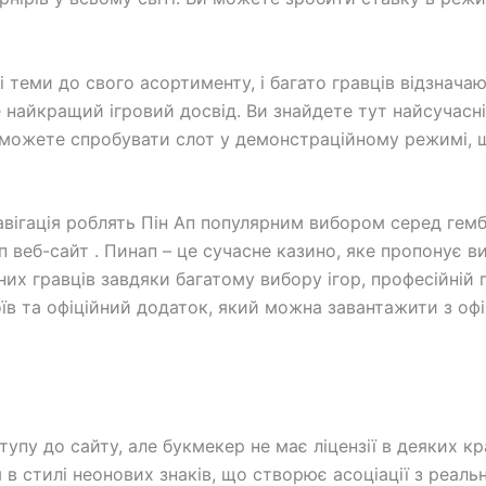
і теми до свого асортименту, і багато гравців відзначаю
найкращий ігровий досвід. Ви знайдете тут найсучасніш
и можете спробувати слот у демонстраційному режимі, 
навігація роблять Пін Ап популярним вибором серед гем
п веб-сайт . Пинап – це сучасне казино, яке пропонує в
них гравців завдяки багатому вибору ігор, професійній
їв та офіційний додаток, який можна завантажити з офі
тупу до сайту, але букмекер не має ліцензії в деяких к
в стилі неонових знаків, що створює асоціації з реаль