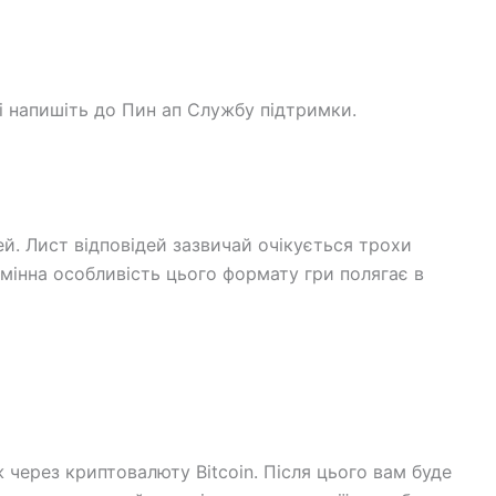
і напишіть до Пин ап Службу підтримки.
. Лист відповідей зазвичай очікується трохи
дмінна особливість цього формату гри полягає в
ож через криптовалюту Bitcoin. Після цього вам буде