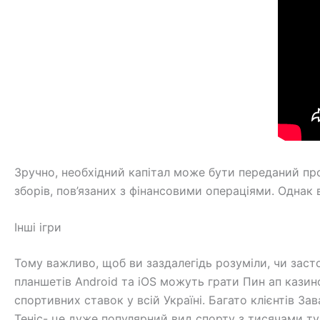
Зручно, необхідний капітал може бути переданий пр
зборів, пов’язаних з фінансовими операціями. Однак
Інші ігри
Тому важливо, щоб ви заздалегідь розуміли, чи заст
планшетів Android та iOS можуть грати Пин ап казин
спортивних ставок у всій Україні. Багато клієнтів З
Теніс- це дуже популярний вид спорту з тисячами тур