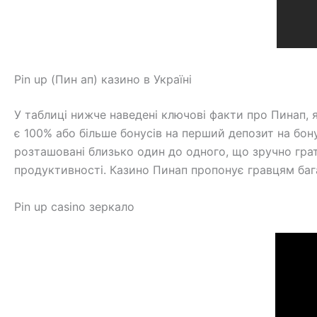
Pin up (Пин ап) казино в Україні
У таблиці нижче наведені ключові факти про Пинап,
є 100% або більше бонусів на перший депозит на бо
розташовані близько один до одного, що зручно грати
продуктивності. Казино Пинап пропонує гравцям баг
Pin up casino зеркало