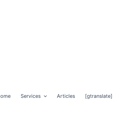
Home
Services
Articles
[gtranslate]