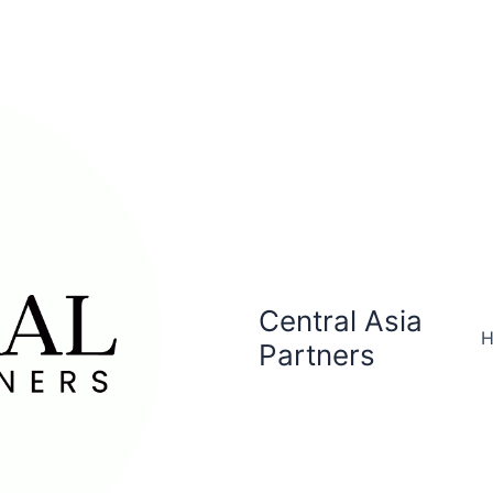
Central Asia
Partners